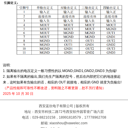
说明
:
1.
隔离输出的电压定义一般习惯性的以
MGND,GND1,GND2,GND3
为负端
!
2.
如果有不隔离的输出
,
我们先生产隔离的型号，然后在内部把它们的地连接起
来，这时如果有负输出
的话，相应的
OUT
就接地，相应的
GND
就变为负输出
!
（产品性能和可靠性不断改进，资料随之不断更新，恕不另行通知）
2025
年
10
月
30
日
西安蓝欣电子有限公司 | 版权所有
地址：西安市科技二路72号西安软件园零壹广场六层
电话：029-88210158，18991818579，17778962708
邮箱: xiaoshou@vawelec.com