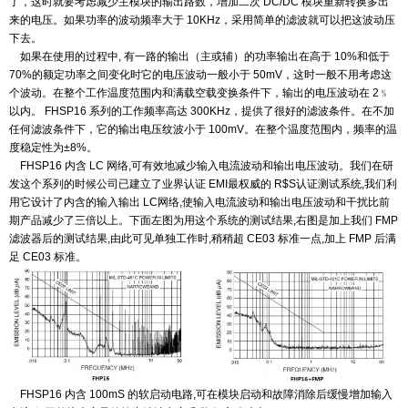
了，这时就要考虑减少主模块
的输出路数，增加二次 DC/DC 模块重新转换多出
来的电压。如果功率的波动频率大于 10KHz，采用简单的滤
波就可以把这波动压
下去。
如果在使用的过程中, 有一路的输出（主或辅）的功率输出在高于 10%和低于
70%的额定功率之间变
化时它的电压波动一般小于 50mV，这时一般不用考虑这
个波动。
在整个工作温度范围内和满载空载变换条件下，输出的电压波动在 2﹪
以内。 FHSP16 系列的工作频率高
达 300KHz，提供了很好的滤波条件。在不加
任何滤波条件下，它的输出电压纹波小于 100mV。在整个温度范
围内，频率的温
度稳定性为±8%。
FHSP16 内含 LC 网络,可有效地减少输入电流波动和输出电压波动。我们在研
发这个系列的时候公司
已建立了业界认证 EMI最权威的 R$S认证测试系统,我们利
用它设计了内含的输入输出 LC网络,使输入电流
波动和输出电压波动和干扰比前
期产品减少了三倍以上。下面左图为用这个系统的测试结果,右图是加上我
们 FMP
滤波器后的测试结果,由此可见单独工作时,稍稍超 CE03 标准一点,加上 FMP 后满
足 CE03 标准。
FHSP16 内含 100mS 的软启动电路,可在模块启动和故障消除后缓慢增加输入