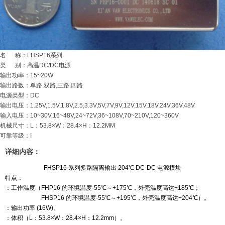
名 称：FHSP16系列
类 别：高温DC/DC电源
输出功率：15~20W
输出路数：单路,双路,三路,四路
电源类型：DC
输出电压：1.25V,1.5V,1.8V,2.5,3.3V,5V,7V,9V,12V,15V,18V,24V,36V,48V
输入电压：10~30V,16~48V,24~72V,36~108V,70~210V,120~360V
机械尺寸：L：53.8×W：28.4×H：12.2MM
可靠等级：I
详细内容：
FHSP16 系列
多路隔离输出 204℃ DC-DC 电源模块
特点：
：工作温度（
FHP16
的环境温度
-55
℃～
+175
℃，外壳温度高达
+185
℃；
FHSP16
的环境温度
-55
℃～
+195
℃，外壳温度高达
+204
℃）。
：输出功率 (
16W
)。
：体积（
L
：53.8×
W
：28.4×
H
：12.2
mm
）。