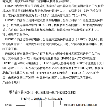
电流,便于外接大容量的输出
滤波电容,和降低启动冲击。
FHSP16内含欠压过压关断,这可使模块在超出输入电压的范围时停止工作,保护
模块.欠压过压关断电压在
额定电压的外延 5V 以内。如额定 24～72V 的输入范
围，它的欠压关断电压为 21～23.9V，过压关断电压为 72.1～
77V。
FHSP16 内含输出短路和过载自动关断电路，当输出持续 0.1 秒超过过流保护
点（一般为额定输出功率
的 200﹪）时，模块切断所有的输出，当过流故障消除
后，它自动进入软启动模式恢复输出电压。如果输出
的过载持续时间不足 0.1
秒，模块不采取动作。
FHSP16 内含过热保护电路，当壳温到过热保护温度点（ 210℃）以上时，
模
块切断所有输出，当温度降到过热保护温度点以下时，它自动恢复输出电压，模
块正常工作。
FHSP16 所有元器件百分之百的都严格按照企业标准和国军标进行了入厂检
验，其中包括 24～72 小时的带
电老化和筛选（FHP16 是+175℃环境温度，
FHSP16 是 200℃环境温度）。FHP16 所有元器件寿命在+200℃
环境温度下大于
500 小时，FHSP16 所有元器件寿命在 220℃环境温度下大于 500 小时。模块成
品出厂前
满载工作 8 小时（FHP16 在+185℃的壳温，FHSP16 在 204℃的壳
温）来充分暴露生产过程中对元器件的
损害，以此来保证产品的可靠性。
产品命名规则