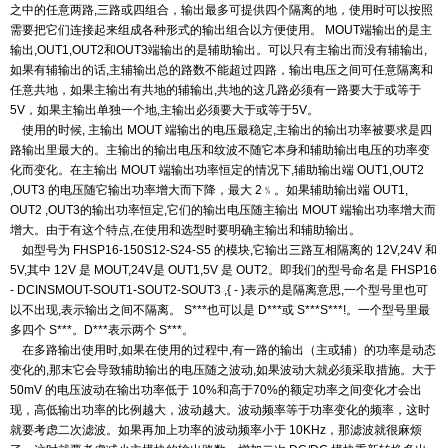
之中的任意两路,三路或四组合，输出最多可提供四个
隔离的地，使用时可以按照
需要把它们连接起来组成各种形式的输出组合以方便使用。 MOUT端输出的
是主
输出,OUT1,OUT2和OUT3端输出的是辅助输出。可以只有主输出而没有辅输出,
如果有辅输出的话,
主辅输出总的路数不能超过四路，输出电压之间可任意隔离和
任意共地，如果主输出有共地的辅输出,
共地的这几路必须有一路要大于或等于
5V，如果主输出单独一个地,主输出必须要大于或等于5V。
使用的时候, 主输出 MOUT 端输出的电压最稳定,主输出的输出功率被要求是四
路输出里最大的。主输出
的输出电压和纹波不随它本身和辅助输出电压的功率变
化而变化。在主输出 MOUT 端输出功率恒定的情况下,
辅助输出端 OUT1,OUT2
,OUT3 的电压随它输出功率增大而下降，最大 2﹪。如果辅助输出端 OUT1,
OUT2 ,OUT3
的输出功率恒定,它们的输出电压随主输出 MOUT 端输出功率增大而
增大。由于有这个特点,在使用和选型时
要明确主输出和辅助输出。
如型号为 FHSP16-150S12-S24-S5 的模块,它输出三路互相隔离的 12V,24V 和
5V,其中 12V 是 MOUT,24V
是 OUT1,5V 是 OUT2。即我们的型号命名是 FHSP16
- DCINSMOUT-SOUT1-SOUT2-SOUT3 ,{ - }表示的是隔离意
思,一个型号里也可
以不出现,表示输出之间不隔离。 S***也可以是 D***或 S***S***!。一个型号里最
多四
个 S***。D***表示两个 S***。
在多路输出使用时,如果在使用的过程中,有一路的输出（主或辅）的功率是动态
变化的,那末它会导致辅
助输出的电压随之波动,如果波动大就必须采取措施。大于
50mV 的电压波动在输出功率低于 10%和高于70%
的额定功率之间变化才会出
现，高低输出功率的比例越大，波动越大。波动频率等于功率变化的频率，这时
就要考虑二次滤波。如果再加上功率的波动频率小于 10KHz，那滤波就很麻烦