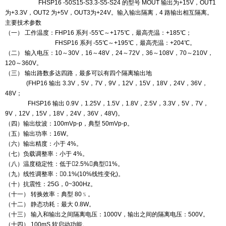
FHSP16 -50S15-S3.3-S5-S24
的型号
MOUT
输出为
+15V
，
OUT1
为
+3.3V
，
OUT2
为
+5V
，
OUT3
为
+24V
。
输入输出隔离
，
4
路输出相互隔离。
主要技术参数
（一）
工作温度：
FHP16
系列
-55
℃～
+175
℃，最高壳温：
+185
℃；
FHSP16
系列
-55
℃～
+195
℃，最高壳温：
+204
℃。
（二）
输入电压：
10
～
30V
，
16
～
48V
，
24
～
72V
，
36
～
108V
，
70
～
210V
，
120
～
360V
。
（三）
输出路数多达四路，最多可以有四个隔离输出地
(FHP16
输出
3.3V
，
5V
，
7V
，
9V
，
12V
，
15V
，
18V
，
24V
，
36V
，
48V
；
FHSP16
输出 0.9V，1.25V，
1.5V
，
1.8V
，
2.5V
，
3.3V
，
5V
，
7V
，
9V
，
12V
，
15V
，
18V
，
24V
，
36V
，
48V)
。
（四）
输出纹波：
100mVp-p
，典型
50mVp-p
。
（五）
输出功率：
16W
。
（六）
输出精度：小于 4%。
（七）
负载调整率：小于 4%。
（八）
温度稳定性：低于

2.5
%，典型

1
%。
（九）
线性调整率：

0.1
%
(10
%线性变化
)
。
（十）
抗震性：
25G
，
0~300Hz
。
（十一） 转换效率：典型
80
﹪。
（十二） 静态功耗：最大
0.8W
。
（十三） 输入和输出之间隔离电压：
1000V
，输出之间的隔离电压：
500V
。
（十四）
100mS
软启动功能。