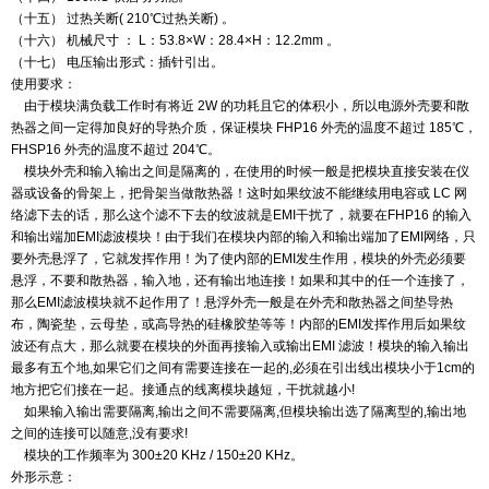
（十五） 过热关断
(
210
℃过热关断
)
。
（十六） 机械尺寸 ： L：53.8×W：28.4×H：12.2mm 。
（十七） 电压输出形式：插针引出。
使用要求：
由于模块满负载工作时有将近 2W 的功耗且它的体积小，所以电源外壳要和散
热器之间一定得加良好的导热
介质，保证模块
FHP16
外壳的温度不超过
185
℃，
FHSP16
外壳的温度不超过
204
℃。
模块外壳和输入输出之间是隔离的，在使用的时候一般是把模块直接安装在仪
器或设备的骨架上，把骨架
当做散热器！这时如果纹波不能继续用电容或 LC 网
络滤下去的话，那么这个滤不下去的纹波就是EMI干扰了，
就要在FHP16 的输入
和输出端加EMI滤波模块！由于我们在模块内部的输入和输出端加了EMI网络，只
要外壳悬
浮了，它就发挥作用！为了使内部的EMI发生作用，模块的外壳必须要
悬浮，不要和散热器，输入地，还有输出
地连接！如果和其中的任一个连接了，
那么EMI滤波模块就不起作用了！悬浮外壳一般是在外壳和散热器之间垫
导热
布，陶瓷垫，云母垫，或高导热的硅橡胶垫等等！内部的EMI发挥作用后如果纹
波还有点大，那么就要在模
块的外面再接输入或输出EMI 滤波！模块的输入输出
最多有五个地,如果它们之间有需要连接在一起的,必须在
引出线出模块小于1cm的
地方把它们接在一起。接通点的线离模块越短，干扰就越小!
如果输入输出需要隔离,输出之间不需要隔离,但模块输出选了隔离型的,输出地
之间的连接可以随意,
没有要求!
模块的工作频率为
300
±20 KHz
/ 150
±20 KHz。
外形示意：