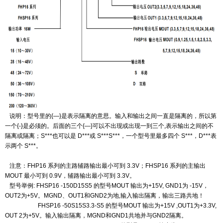
说明：型号里的{
—}
是表示隔离的意思。输入和输出之间一直是隔离的，所以第
一个{-}是必须的。后面的
三个{
—}
可以不出现或出现一到三个
,
表示输出之间的不
隔离或隔离；S***也可以是 D***或 S***S***，一个型
号里最多四个 S***，D***表
示两个 S***。
注意：FHP16 系列的主路辅路输出最小可到 3.3V；FHSP16 系列的主输出
MOUT 最小可到 0.9V，辅路输
出最小可到 3.3V。
型号举例
: FHSP16 -150D15S5
的型号
MOUT
输出为
+15V, GND1
为
-15V
，
OUT2
为
+5V
。
MGND
、
OUT1
和
GND2
为地
,
输入输出隔离，输出三路共地！
FHSP16 -50S15S3.3-S5
的型号
MOUT
输出为
+15V ,OUT1
为
+3.3V,
OUT 2
为
+5V
。
输入输出隔离
，
MGND
和
GND1
共地并与
GND2
隔离。