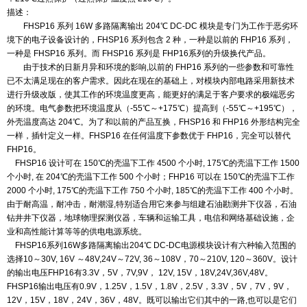
描述：
FHSP16 系列 16W 多路隔离输出 204℃ DC-DC 模块是专门为工作于恶劣环
境下的电子设备设计的，
FHSP16 系列包含 2 种，一种是以前的 FHP16 系列，
一种是 FHSP16 系列。而 FHSP16 系列是 FHP16
系列的升级换代产品。
由于技术的日新月异和环境的影响,以前的 FHP16 系列的一些参数和可靠性
已不太满足现在的
客户需求。因此在现在的基础上，对模块内部电路采用新技术
进行升级改版，使其工作的环境温度
更高，能更好的满足于客户要求的极端恶劣
的环境。电气参数把环境温度从（
-55
℃～
+175
℃）提高
到（
-55
℃～
+195
℃），
外壳温度高达
204
℃。为了和以前的产品互换，FHSP16 和 FHP16 外形结构完全
一样，插针定义一样。FHSP16 在任何温度下参数优于 FHP16，完全可以替代
FHP16。
FHSP16 设计可在 150℃的壳温下工作 4500 个小时, 175℃的壳温下工作 1500
个小时,
在 204℃的壳温下工作 500 个小时；FHP16 可以在 150℃的壳温下工作
2000 个小
时, 175℃的壳温下工作 750 个小时, 185℃的壳温下工作 400 个小时。
由于耐高温，耐冲击，耐潮
湿,特别适合用它来参与组建石油勘测井下仪器，石油
钻井井下仪器，地球物理探测仪器，车辆和运输工具，
电信和网络基础设施，企
业和高性能计算等等的供电电源系统。
FHSP16系列16W多路隔离输出204℃ DC-DC电源模块设计有六种输入范围的
选择10～30V, 16V ～48V,
24V～72V, 36～108V，70～210V, 120～360V。设计
的输出电压FHP16有3.3V，5V，7V,9V， 12V, 15V，
18V,24V,36V,48V。
FHSP16输出电压有0.9V，1.25V，1.5V，1.8V，2.5V，3.3V，5V，7V，9V，
12V，15V，18V，24V，
36V，48V。既可以输出它们其中的一路,也可以是它们