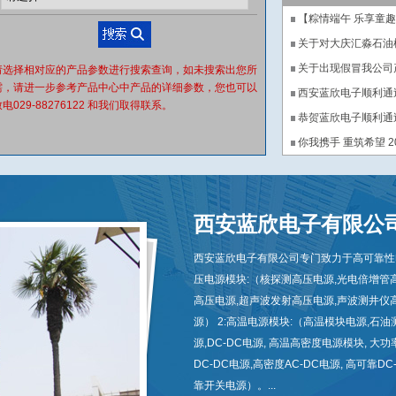
【粽情端午 乐享童趣
关于对大庆汇淼石油机
关于出现假冒我公司
请选择相对应的产品参数进行搜索查询，如未搜索出您所
需，请进一步参考产品中心中产品的详细参数，您也可以
西安蓝欣电子顺利通过IS
电029-88276122 和我们取得联系。
恭贺蓝欣电子顺利通过I
你我携手 重筑希望
2
西安蓝欣电子有限公
西安蓝欣电子有限公司专门致力于高可靠性电
压电源模块:（核探测高压电源,光电倍增管
高压电源,超声波发射高压电源,声波测井仪
源） 2:高温电源模块:（高温模块电源,石
源,DC-DC电源, 高温高密度电源模块, 
DC-DC电源,高密度AC-DC电源, 高可靠DC
靠开关电源）。...