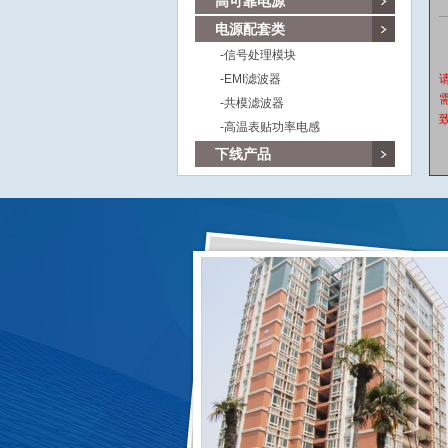
高可靠电源
电源配套类
-信号处理模块
-EMI滤波器
-共模滤波器
致
-高温表贴功率电感
下线产品