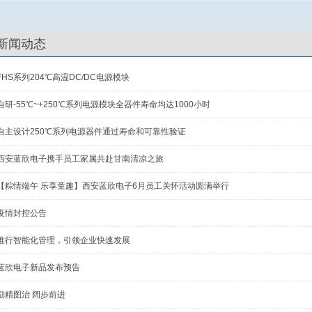
新闻动态
FHS系列204℃高温DC/DC电源模块
自研-55℃~+250℃系列电源模块全器件寿命均达1000小时
自主设计250℃系列电源器件通过寿命和可靠性验证
西安蓝欣电子携手员工家属共赴甘南清凉之旅
【粽情端午 乐享童趣】西安蓝欣电子6月员工关怀活动圆满举行
疫情封控公告
推行智能化管理，引领企业快速发展
蓝欣电子新品发布预告
励精图治 阔步前进