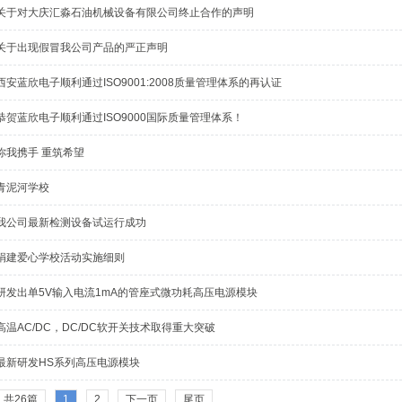
关于对大庆汇淼石油机械设备有限公司终止合作的声明
关于出现假冒我公司产品的严正声明
西安蓝欣电子顺利通过ISO9001:2008质量管理体系的再认证
恭贺蓝欣电子顺利通过ISO9000国际质量管理体系！
你我携手 重筑希望
青泥河学校
我公司最新检测设备试运行成功
捐建爱心学校活动实施细则
研发出单5V输入电流1mA的管座式微功耗高压电源模块
高温AC/DC，DC/DC软开关技术取得重大突破
最新研发HS系列高压电源模块
共26篇
1
2
下一页
尾页